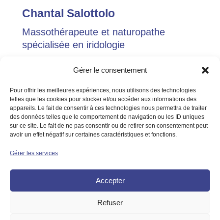
Chantal Salottolo
Massothérapeute et naturopathe
spécialisée en iridologie
450 775-2106
Gérer le consentement
aloha@chantalsalottolo.ca
Pour offrir les meilleures expériences, nous utilisons des technologies
telles que les cookies pour stocker et/ou accéder aux informations des
Membre de l’ANPQ et RMQ
appareils. Le fait de consentir à ces technologies nous permettra de traiter
Reçu pour assurance disponible
des données telles que le comportement de navigation ou les ID uniques
sur ce site. Le fait de ne pas consentir ou de retirer son consentement peut
avoir un effet négatif sur certaines caractéristiques et fonctions.
Gérer les services
Code d’éthique ANPQ
|
Code d’éthique RMQ
© Chantal Salottolo
Accepter
Conception :
Picoté studio de marques
Photos :
Mélissa Bernard
et
Karine Boivin
Refuser
Politique de cookies
|
Déclaration de