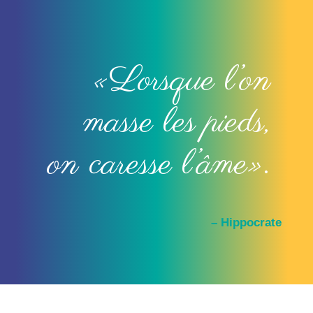
«Lorsque l’on
masse les pieds,
on caresse l’âme».
– Hippocrate