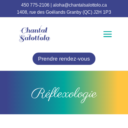
450 775-2106
|
aloha@chantalsalottolo.ca
1408, rue des Goélands Granby (QC) J2H 1P3
Prendre rendez-vous
Réflexologie